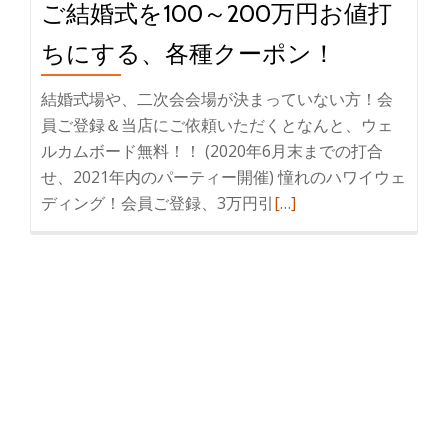
ご結婚式を100～200万円お値打
ちにする、各種クーポン！
結婚式場や、二次会会場が決まっていない方！会
員ご登録＆当店にご依頼いただくとなんと、ウェ
ルカムボード無料！！ (2020年6月末までの打合
せ、2021年内のパーティー開催) 憧れのハワイウェ
ディング！会員ご登録、3万円引
続
[…]
き
を
読
む
ご
結
婚
式
を