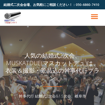
結婚式二次会会場、お気軽にご相談ください！：
050-6860-7410
コ
ン
ナ
テ
ン
ビ
ツ
へ
ゲ
ス
キ
ッ
ー
人気の結婚式2次会、
プ
MUSKATDUE(マスカットデュ)は、
シ
衣装＆撮影・景品込の幹事代行プラ
ョ
ン
ン
幹事代行 結婚式2次会&1.5次会、岐阜市
を