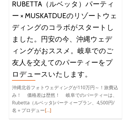
RUBETTA（ルベッタ）パーティ
ー × MUSKATDUEのリゾートウェ
ディングのコラボがスタートし
ました。円安の今、沖縄ウェデ
ィングがおススメ。岐阜でのご
友人を交えてのパーティーをプ
ロデュースいたします。
沖縄北谷フォトウェディングが110万円～！旅費込
み！ 価格差は歴然！ 岐阜でのパーティーは、
Rubetta（ルベッタ)パーティープラン、4,500円/
名＋プロデュー
続
[…]
き
を