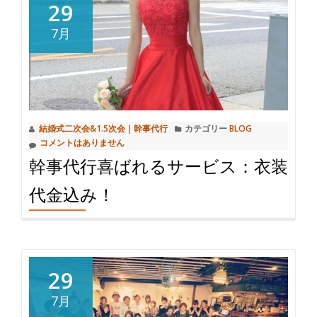
む
29
幹
7月
事
代
行
の
打
結婚式二次会&1.5次会｜幹事代行
カテゴリー
BLOG
ち
コメントはありません
合
幹事代行喜ばれるサービス：衣装
わ
せ
代金込み！
回
数
に
つ
29
い
て
7月