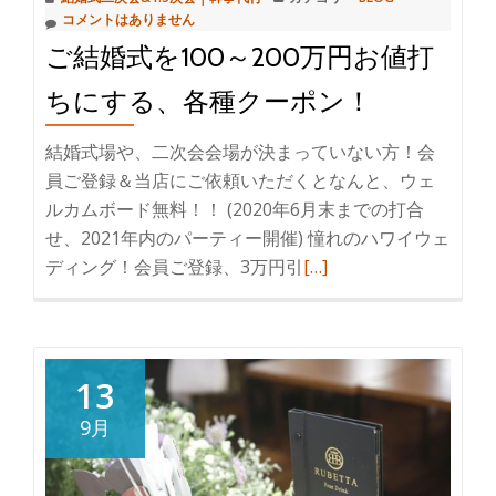
ィ
コメントはありません
ー
ご結婚式を100～200万円お値打
を
プ
ちにする、各種クーポン！
ロ
結婚式場や、二次会会場が決まっていない方！会
デ
員ご登録＆当店にご依頼いただくとなんと、ウェ
ュ
ルカムボード無料！！ (2020年6月末までの打合
ー
せ、2021年内のパーティー開催) 憧れのハワイウェ
ス
ディング！会員ご登録、3万円引
続
[…]
い
き
た
を
し
読
ま
む
す。
13
ご
9月
結
婚