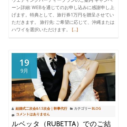
し
行
ーン詳細: WEBを通じてのお申し込みに感謝申し上
た。
｜
げます。特典として、旅行券1万円を贈呈させてい
円
大
ただきます。 旅行先: ご希望に応じて、沖縄または
安
型
ハワイを選択いただけます。
続
[…]
の
バ
き
今、
ス
を
沖
で
読
縄
ゲ
む
19
ウ
ス
2023
9月
ェ
ト
年
デ
ご
9
ィ
移
月
ン
動
末
グ
ま
が
結婚式二次会&1.5次会｜幹事代行
カテゴリー
BLOG
で
コメントはありません
お
の
ルベッタ（RUBETTA）でのご結
ス
WEB