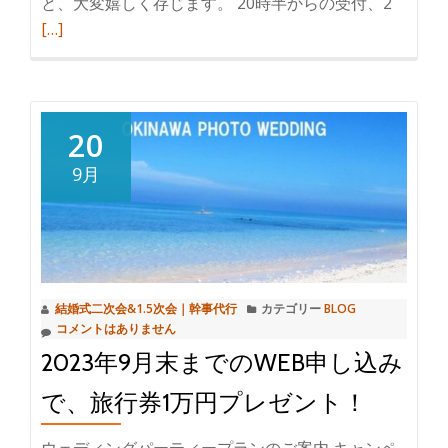
ト
と、大変嬉しく存じます。 20時半からの受付、2
続
ウ
[…]
き
ェ
を
デ
読
ィ
む
ン
ル
20
グ
ベ
9月
の
ッ
コ
タ
ラ
結
ボ
婚
が
式
結婚式二次会&1.5次会｜幹事代行
カテゴリー
BLOG
ス
二
コメントはありません
タ
次
2023年9月末までのWEB申し込み
ー
会・
ト
幹
で、旅行券1万円プレゼント！
し
事
ま
代
ウェディングパーティープランのご案内 キャンペ