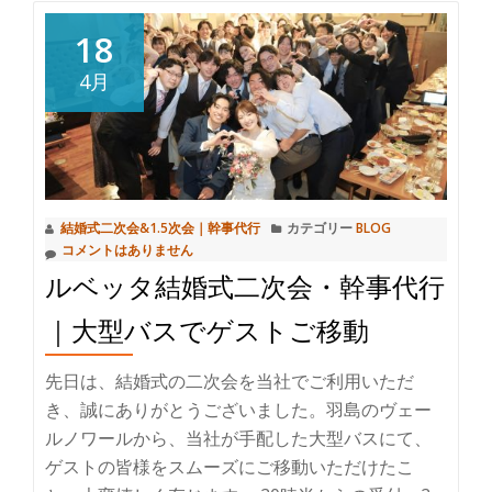
読
む
18
Rubetta（ル
4月
ベ
ッ
タ）
パ
ー
結婚式二次会&1.5次会｜幹事代行
カテゴリー
BLOG
テ
コメントはありません
ィ
ルベッタ結婚式二次会・幹事代行
ー
×
｜大型バスでゲストご移動
MuskatDue
の
先日は、結婚式の二次会を当社でご利用いただ
リ
き、誠にありがとうございました。羽島のヴェー
ゾ
ルノワールから、当社が手配した大型バスにて、
ー
ゲストの皆様をスムーズにご移動いただけたこ