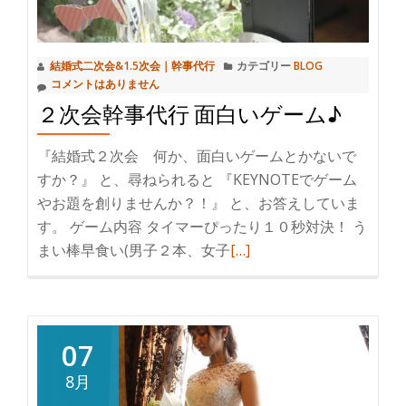
式
を
100
結婚式二次会&1.5次会｜幹事代行
カテゴリー
BLOG
～
コメントはありません
200
２次会幹事代行 面白いゲーム♪
万
円
『結婚式２次会 何か、面白いゲームとかないで
お
すか？』 と、尋ねられると 『KEYNOTEでゲーム
値
やお題を創りませんか？！』 と、お答えしていま
打
す。 ゲーム内容 タイマーぴったり１０秒対決！ う
ち
まい棒早食い(男子２本、女子
続
[…]
に
き
す
を
る、
読
各
む
07
種
２
ク
8月
次
ー