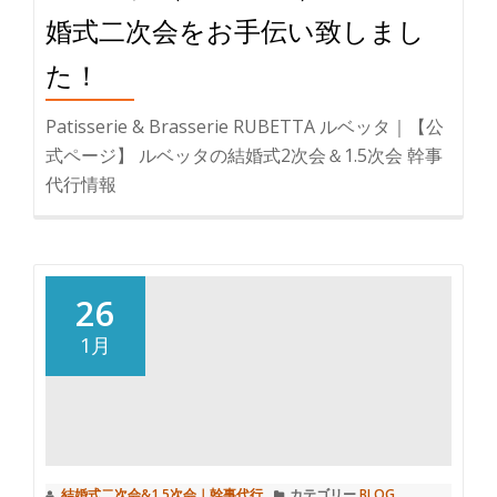
ス
申
婚式二次会をお手伝い致しまし
メ。
し
た！
岐
込
阜
み
Patisserie & Brasserie RUBETTA ルベッタ｜【公
で
で、
式ページ】 ルベッタの結婚式2次会＆1.5次会 幹事
の
旅
代行情報
ご
行
友
券
人
1
を
万
26
交
円
え
プ
1月
て
レ
の
ゼ
パ
ン
ー
ト！
テ
結婚式二次会&1.5次会｜幹事代行
カテゴリー
BLOG