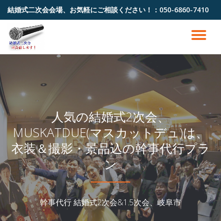
結婚式二次会会場、お気軽にご相談ください！：
050-6860-7410
コ
ン
ナ
テ
ン
ビ
ツ
へ
ゲ
ス
キ
ッ
ー
人気の結婚式2次会、
プ
MUSKATDUE(マスカットデュ)は、
シ
衣装＆撮影・景品込の幹事代行プラ
ョ
ン
ン
幹事代行 結婚式2次会&1.5次会、岐阜市
を