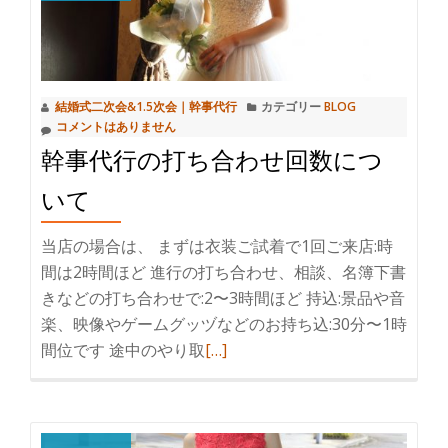
会
ポ
幹
ン！
事
代
結婚式二次会&1.5次会｜幹事代行
カテゴリー
BLOG
行
コメントはありません
面
幹事代行の打ち合わせ回数につ
白
い
いて
ゲ
ー
当店の場合は、 まずは衣装ご試着で1回ご来店:時
ム
間は2時間ほど 進行の打ち合わせ、相談、名簿下書
♪
きなどの打ち合わせで:2〜3時間ほど 持込:景品や音
楽、映像やゲームグッヅなどのお持ち込:30分〜1時
間位です 途中のやり取
続
[…]
き
を
読