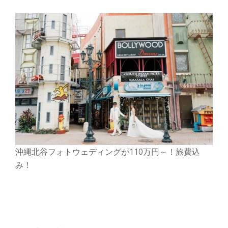
切
り
替
え
沖縄北谷フォトウェディングが110万円～！旅費込
み！