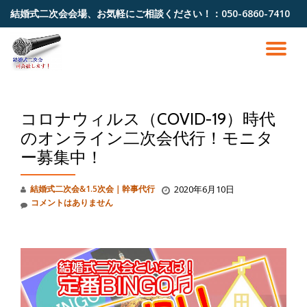
結婚式二次会会場、お気軽にご相談ください！：
050-6860-7410
コ
ン
ナ
テ
ン
ビ
ツ
へ
コロナウィルス（COVID-19）時代
ゲ
ス
キ
のオンライン二次会代行！モニタ
ッ
ー
ー募集中！
プ
シ
結婚式二次会&1.5次会｜幹事代行
2020年6月10日
コメントはありません
ョ
ン
を