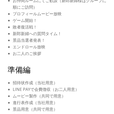
お仲間ルームにてご歓談（新郎新婦様はグループに
順にご訪問）
プロフィールムービー放映
ゲーム開始！
敗者復活戦！
新郎新婦への質問タイム！
景品当選者発表！
エンドロール放映
お二人のご挨拶
準備編
招待状作成（当社用意）
LINE PAYで会費徴収（お二人用意）
ムービー製作（共同で用意）
進行表作成（当社用意）
景品用意（共同で用意）